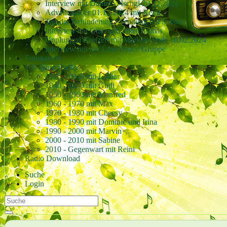
Interview mit Daniel v. Ischgl 20.12.2024
Adventzauber 01.12.2024 mit Reini
Tag der Behinderung / Sendung mit Sabine
Interview mit Gudi und Peter Bomas
Unplugged Konzert mit Marlene Style 16.02.2024
Interview mit der Line Dance Gruppe
Fotogalerie
100 Jahre Radio
1920 - 1940 mit Lothar
1940 - 1950 mit Gudi
1950 - 1960 mit Manfred
1960 - 1970 mit Max
1970 - 1980 mit Cheesy
1980 - 1990 mit Dominic und Irina
1990 - 2000 mit Marvin
2000 - 2010 mit Sabine
2010 - Gegenwart mit Reini
Radio Download
Suche
Login