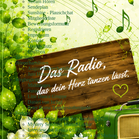
Stream Hören
Sendeplan
Sunshine - Plauschchat
Mitgliederliste
Bewerbungsformular
Registrieren
Impressum
Kontakt
Datenschutz
Grußbox
Teamliste
Hörerchartslisten
August Hörerchartsliste
Juni Hörerchartsliste
Wegbegleiter
Middleages
Furax
Line Dance Gruppe
Daniel von Ischgl
Peter Boma Tierphysiotherapeut
Podcast
Marlene Style Austro Pop Sendung 2026
Mystery Sendung Manu&Lothar
Interview mit Renko 01.02.2025
Wohnzimmerkonzert 04.02.2025 mit Marlene