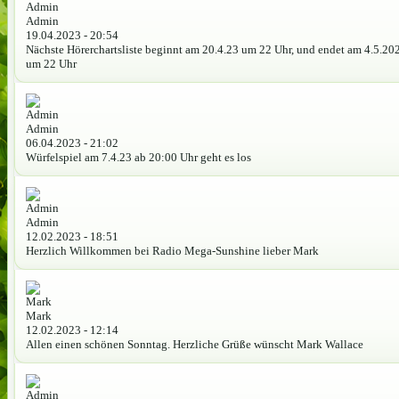
Admin
19.04.2023 - 20:54
Nächste Hörerchartsliste beginnt am 20.4.23 um 22 Uhr, und endet am 4.5.20
um 22 Uhr
Admin
06.04.2023 - 21:02
Würfelspiel am 7.4.23 ab 20:00 Uhr geht es los
Admin
12.02.2023 - 18:51
Herzlich Willkommen bei Radio Mega-Sunshine lieber Mark
Mark
12.02.2023 - 12:14
Allen einen schönen Sonntag. Herzliche Grüße wünscht Mark Wallace