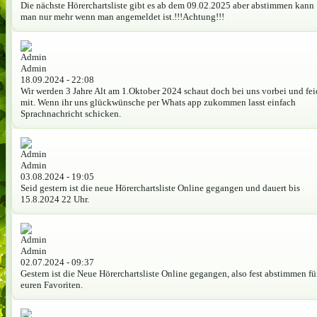
Die nächste Hörerchartsliste gibt es ab dem 09.02.2025 aber abstimmen kann
man nur mehr wenn man angemeldet ist.!!!Achtung!!!
Admin
18.09.2024 - 22:08
Wir werden 3 Jahre Alt am 1.Oktober 2024 schaut doch bei uns vorbei und fei
mit. Wenn ihr uns glückwünsche per Whats app zukommen lasst einfach
Sprachnachricht schicken.
Admin
03.08.2024 - 19:05
Seid gestern ist die neue Hörerchartsliste Online gegangen und dauert bis
15.8.2024 22 Uhr.
Admin
02.07.2024 - 09:37
Gestern ist die Neue Hörerchartsliste Online gegangen, also fest abstimmen fü
euren Favoriten.