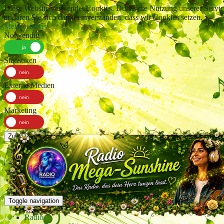
Diese Website verwendet Cookies. Durch die Nutzung unserer Servic
erklären Sie sich damit einverstanden, dass wir Cookies setzen.
Mehr erfahren
Notwendig
Statistiken
Externe Medien
Marketing
Zustimmen
Toggle navigation
Radio