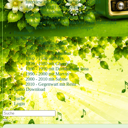
Interview mit Daniel v. Ischgl 20.12.2024
Adventzauber 01.12.2024 mit Reini
Tag der Behinderung / Sendung mit Sabine
Interview mit Gudi und Peter Bomas
Unplugged Konzert mit Marlene Style 16.02.2024
Interview mit der Line Dance Gruppe
Fotogalerie
100 Jahre Radio
1920 - 1940 mit Lothar
1940 - 1950 mit Gudi
1950 - 1960 mit Manfred
1960 - 1970 mit Max
1970 - 1980 mit Cheesy
1980 - 1990 mit Dominic und Irina
1990 - 2000 mit Marvin
2000 - 2010 mit Sabine
2010 - Gegenwart mit Reini
Radio Download
Suche
Login