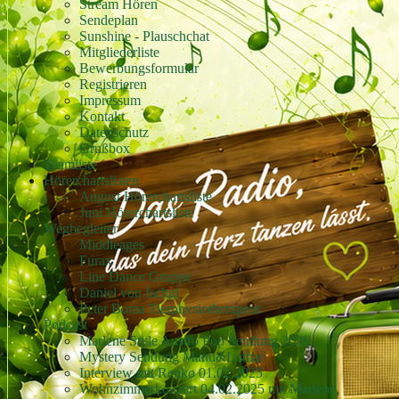
Stream Hören
Sendeplan
Sunshine - Plauschchat
Mitgliederliste
Bewerbungsformular
Registrieren
Impressum
Kontakt
Datenschutz
Grußbox
Teamliste
Hörerchartslisten
August Hörerchartsliste
Juni Hörerchartsliste
Wegbegleiter
Middleages
Furax
Line Dance Gruppe
Daniel von Ischgl
Peter Boma Tierphysiotherapeut
Podcast
Marlene Style Austro Pop Sendung 2026
Mystery Sendung Manu&Lothar
Interview mit Renko 01.02.2025
Wohnzimmerkonzert 04.02.2025 mit Marlene