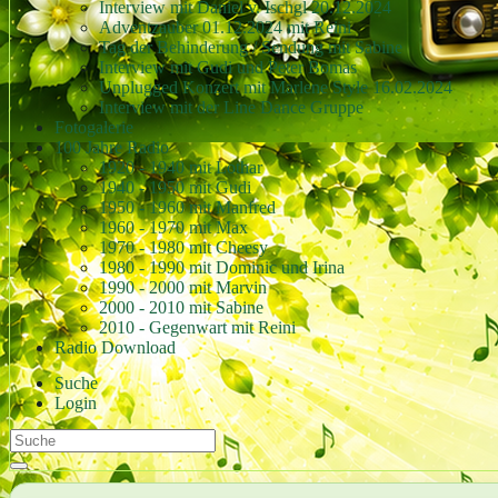
Interview mit Daniel v. Ischgl 20.12.2024
Adventzauber 01.12.2024 mit Reini
Tag der Behinderung / Sendung mit Sabine
Interview mit Gudi und Peter Bomas
Unplugged Konzert mit Marlene Style 16.02.2024
Interview mit der Line Dance Gruppe
Fotogalerie
100 Jahre Radio
1920 - 1940 mit Lothar
1940 - 1950 mit Gudi
1950 - 1960 mit Manfred
1960 - 1970 mit Max
1970 - 1980 mit Cheesy
1980 - 1990 mit Dominic und Irina
1990 - 2000 mit Marvin
2000 - 2010 mit Sabine
2010 - Gegenwart mit Reini
Radio Download
Suche
Login