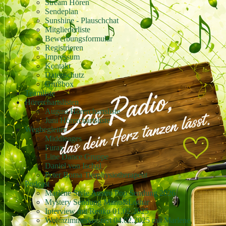
Stream Hören
Sendeplan
Sunshine - Plauschchat
Mitgliederliste
Bewerbungsformular
Registrieren
Impressum
Kontakt
Datenschutz
Grußbox
Teamliste
Hörerchartslisten
August Hörerchartsliste
Juni Hörerchartsliste
Wegbegleiter
Middleages
Furax
Line Dance Gruppe
Daniel von Ischgl
Peter Boma Tierphysiotherapeut
Podcast
Marlene Style Austro Pop Sendung 2026
Mystery Sendung Manu&Lothar
Interview mit Renko 01.02.2025
Wohnzimmerkonzert 04.02.2025 mit Marlene