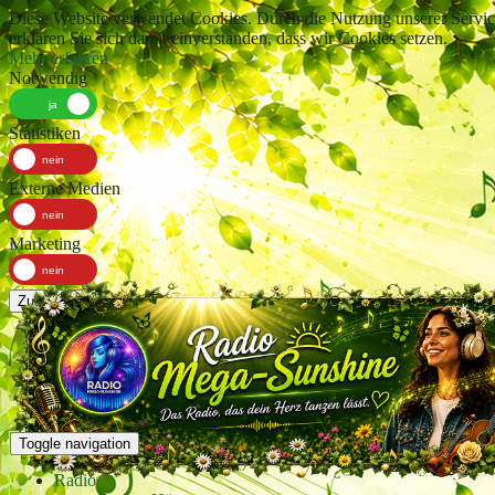
Diese Website verwendet Cookies. Durch die Nutzung unserer Servic
erklären Sie sich damit einverstanden, dass wir Cookies setzen.
Mehr erfahren
Notwendig
Statistiken
Externe Medien
Marketing
Zustimmen
Toggle navigation
Radio