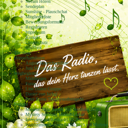
Stream Hören
Sendeplan
Sunshine - Plauschchat
Mitgliederliste
Bewerbungsformular
Registrieren
Impressum
Kontakt
Datenschutz
Grußbox
Teamliste
Hörerchartslisten
August Hörerchartsliste
Juni Hörerchartsliste
Wegbegleiter
Middleages
Furax
Line Dance Gruppe
Daniel von Ischgl
Peter Boma Tierphysiotherapeut
Podcast
Marlene Style Austro Pop Sendung 2026
Mystery Sendung Manu&Lothar
Interview mit Renko 01.02.2025
Wohnzimmerkonzert 04.02.2025 mit Marlene