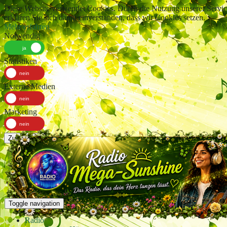
Diese Website verwendet Cookies. Durch die Nutzung unserer Servic
erklären Sie sich damit einverstanden, dass wir Cookies setzen.
Mehr erfahren
Notwendig
Statistiken
Externe Medien
Marketing
Zustimmen
Toggle navigation
Radio