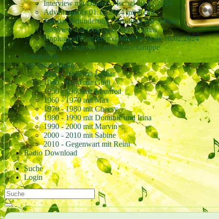
Interview mit Daniel v. Ischgl 20.12.2024
Adventzauber 01.12.2024 mit Reini
Tag der Behinderung / Sendung mit Sabine
Interview mit Gudi und Peter Bomas
Unplugged Konzert mit Marlene Style 16.02.2024
Interview mit der Line Dance Gruppe
Fotogalerie
100 Jahre Radio
1920 - 1940 mit Lothar
1940 - 1950 mit Gudi
1950 - 1960 mit Manfred
1960 - 1970 mit Max
1970 - 1980 mit Cheesy
1980 - 1990 mit Dominic und Irina
1990 - 2000 mit Marvin
2000 - 2010 mit Sabine
2010 - Gegenwart mit Reini
Radio Download
Suche
Login